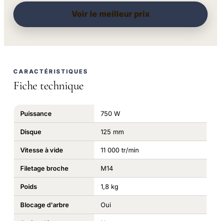
Voir le meilleur prix
CARACTÉRISTIQUES
Fiche technique
Puissance
750 W
Disque
125 mm
Vitesse à vide
11 000 tr/min
Filetage broche
M14
Poids
1,8 kg
Blocage d'arbre
Oui