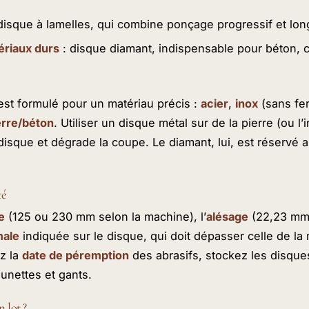
disque à lamelles, qui combine ponçage progressif et lon
ériaux durs
: disque diamant, indispensable pour béton, c
est formulé pour un matériau précis :
acier
,
inox
(sans fer
erre/béton
. Utiliser un disque métal sur de la pierre (ou l
isque et dégrade la coupe. Le diamant, lui, est réservé 
té
e
(125 ou 230 mm selon la machine), l’
alésage
(22,23 mm 
male
indiquée sur le disque, qui doit dépasser celle de l
ez la
date de péremption
des abrasifs, stockez les disques
lunettes et gants.
n lot ?