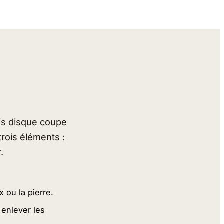
is disque coupe
trois éléments :
.
x ou la pierre.
 enlever les