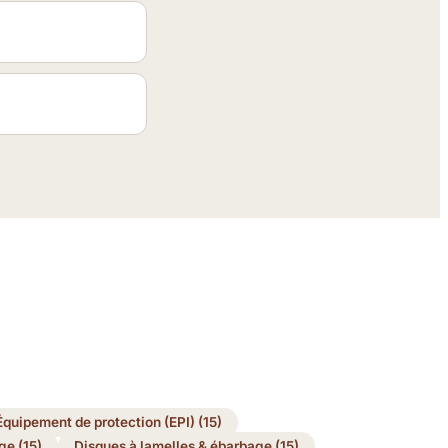
Équipement de protection (EPI) (15)
ge (15)
Disques à lamelles & ébarbage (15)