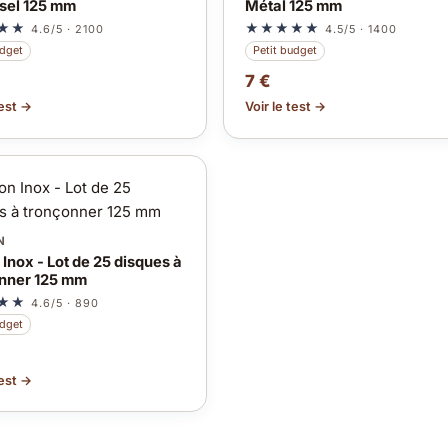
sel 125 mm
Métal 125 mm
★★
★★★★★
4.6/5 · 2100
4.5/5 · 1400
udget
Petit budget
7 €
test →
Voir le test →
N
Inox - Lot de 25 disques à
nner 125 mm
★★
4.6/5 · 890
udget
test →