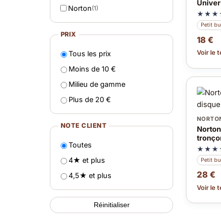
Univer
Norton
(1)
★★★
Petit b
PRIX
18 €
Voir le 
Tous les prix
Moins de 10 €
Milieu de gamme
Plus de 20 €
NORTO
NOTE CLIENT
Norton 
tronço
Toutes
★★★
4★ et plus
Petit b
28 €
4,5★ et plus
Voir le 
Réinitialiser