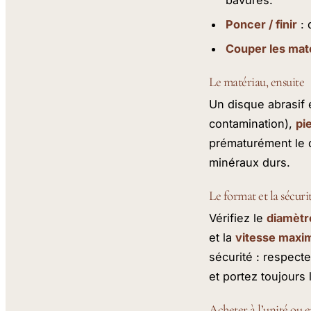
Poncer / finir
: 
Couper les mat
Le matériau, ensuite
Un disque abrasif 
contamination),
pi
prématurément le d
minéraux durs.
Le format et la sécuri
Vérifiez le
diamètr
et la
vitesse maxi
sécurité : respect
et portez toujours 
Acheter à l’unité ou e