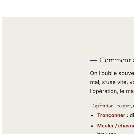
Comment ch
On l’oublie souve
mal, s’use vite, v
l’opération, le m
L’opération : couper,
Tronçonner
: d
Meuler / ébavu
bavures.