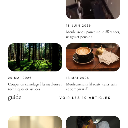
18 JUIN 2026
Meuleuse ou ponceuse : différences,
usages et peut-on
20 MAI 2026
18 MAI 2026
Couper du carrelage à la meuleuse :
Meuleuse sans fil 2026 : tests, avis
techniques et astuces
et comparatif
guide
VOIR LES 10 ARTICLES