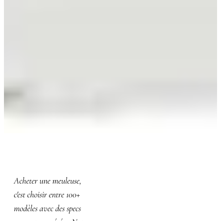
15 ANS BTP, ANCIEN CHEF DE CHANTIER,
FORMATEUR SÉCURITÉ
La meuleuse parfaite, sans
Acheter une meuleuse,
erreur d'achat.
c'est choisir entre 100+
modèles avec des specs