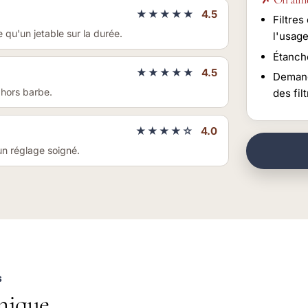
★★★★★
4.5
Filtre
 qu'un jetable sur la durée.
l'usag
Étanch
★★★★★
4.5
Demand
 hors barbe.
des fil
★★★★☆
4.0
un réglage soigné.
S
nique