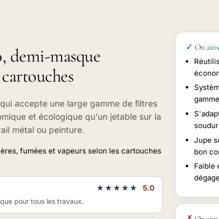
✓ On aim
00, demi-masque
Réutili
à cartouches
économ
Systèm
gamme 
 qui accepte une large gamme de filtres
S'adap
mique et écologique qu'un jetable sur la
soudur
il métal ou peinture.
Jupe s
ères, fumées et vapeurs selon les cartouches
bon co
Faible
dégage
★★★★★
5.0
sque pour tous les travaux.
✗ On aim