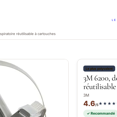
LE
iratoire réutilisable à cartouches
Le plus polyvalent
3M 6200, d
réutilisabl
3M
4.6
★★★★
/5
✓ Recommandé