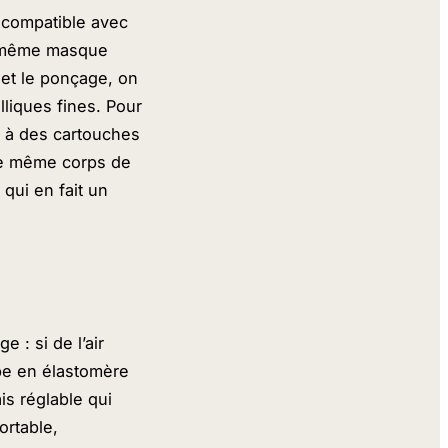
e compatible avec
un même masque
 et le ponçage, on
lliques fines. Pour
se à des cartouches
 Le même corps de
 qui en fait un
 : si de l’air
upe en élastomère
is réglable qui
ortable,