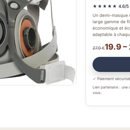
★★★★★
4.6/5 
Un demi-masque ré
large gamme de fil
économique et éco
adaptable à chaque
19.9 –
27.9 €
✓ Paiement sécuris
Lien partenaire : une
vous.