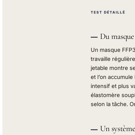
TEST DÉTAILLÉ
Du masque 
Un masque FFP3 j
travaille réguliè
jetable montre se
et l’on accumul
intensif et plus 
élastomère souple
selon la tâche. O
Un système