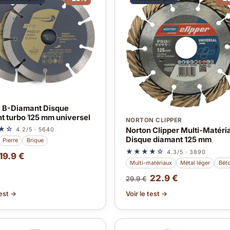
A
 B-Diamant Disque
t turbo 125 mm universel
NORTON CLIPPER
★☆
4.2/5 · 5640
Norton Clipper Multi-Matéri
Disque diamant 125 mm
Pierre
Brique
★★★★☆
4.3/5 · 3890
19.9 €
Multi-matériaux
Métal léger
Bét
22.9 €
29.9 €
test →
Voir le test →