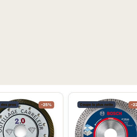
 des pros
-25%
Coupe la plus nette
-2