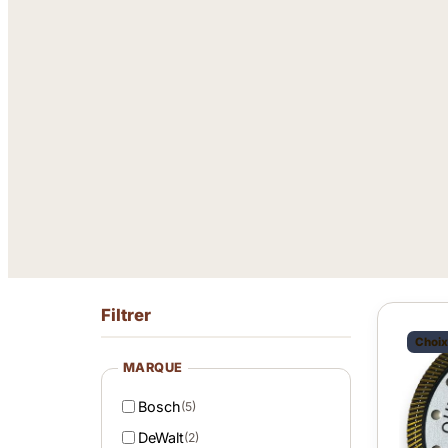
Filtrer
Choix
MARQUE
Bosch
(5)
DeWalt
(2)