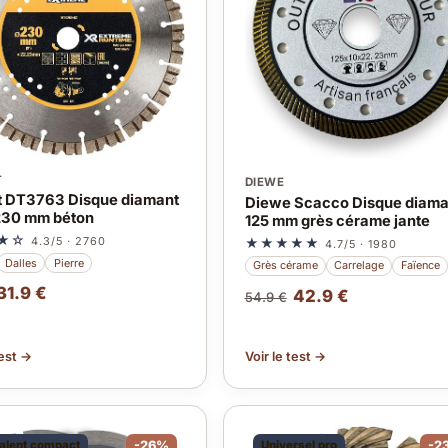
T
DIEWE
 DT3763 Disque diamant
Diewe Scacco Disque diama
230 mm béton
125 mm grès cérame jante
★☆
4.3/5 · 2760
★★★★★
4.7/5 · 1980
Dalles
Pierre
Grès cérame
Carrelage
Faïence
31.9 €
42.9 €
54.9 €
test →
Voir le test →
alent compact
-26%
Universel pro
-2