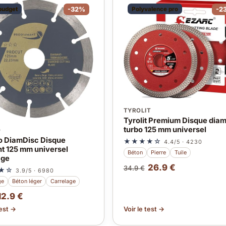
 budget
-32%
Polyvalence pro
-2
TYROLIT
Tyrolit Premium Disque dia
turbo 125 mm universel
O
 DiamDisc Disque
★★★★☆
4.4/5 · 4230
t 125 mm universel
Béton
Pierre
Tuile
age
26.9 €
34.9 €
★☆
3.9/5 · 6980
ge
Béton léger
Carrelage
12.9 €
test →
Voir le test →