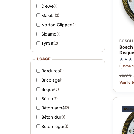
Diewe
(1)
Makita
(2)
Norton Clipper
(2)
Sidamo
(1)
BOSCH
Tyrolit
(2)
Bosch 
Disque
★★★
USAGE
Béton 
Bordures
(1)
39.9 €
Bricolage
(1)
Voir le 
Brique
(3)
Béton
(7)
Béton armé
(2)
Meille
Béton dur
(1)
Béton léger
(1)