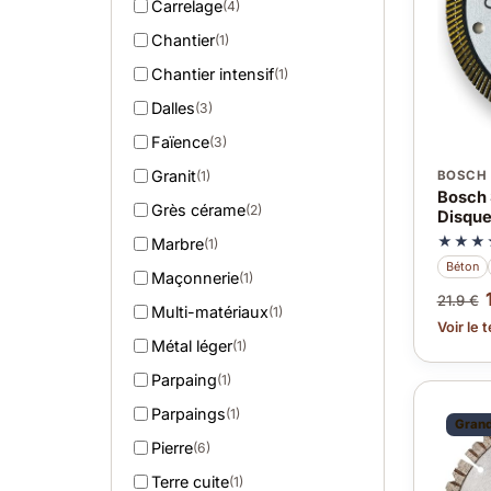
Carrelage
(4)
Chantier
(1)
Chantier intensif
(1)
Dalles
(3)
Faïence
(3)
Granit
BOSCH
(1)
Bosch 
Grès cérame
(2)
Disque
★★★
Marbre
(1)
Béton
Maçonnerie
(1)
21.9 €
Multi-matériaux
(1)
Voir le 
Métal léger
(1)
Parpaing
(1)
Parpaings
(1)
Grand
Pierre
(6)
Terre cuite
(1)