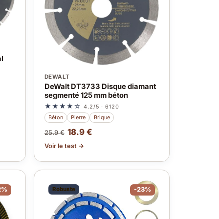
l
DEWALT
DeWalt DT3733 Disque diamant
segmenté 125 mm béton
★★★★☆
4.2/5 · 6120
Béton
Pierre
Brique
18.9 €
25.9 €
Voir le test →
2%
Robuste
-23%