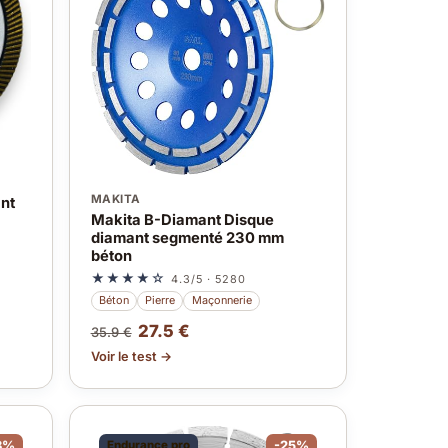
MAKITA
nt
Makita B-Diamant Disque
diamant segmenté 230 mm
béton
★★★★☆
4.3/5 · 5280
Béton
Pierre
Maçonnerie
27.5 €
35.9 €
Voir le test →
3%
Endurance pro
-25%