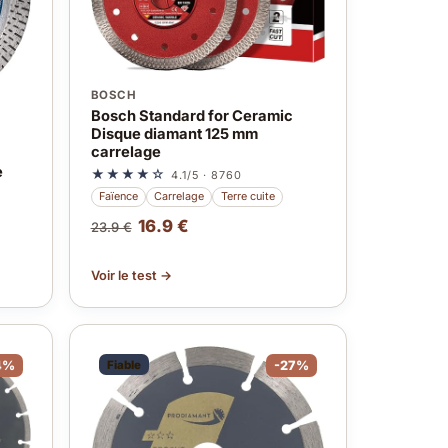
BOSCH
Bosch Standard for Ceramic
Disque diamant 125 mm
carrelage
e
★★★★☆
4.1/5 · 8760
Faïence
Carrelage
Terre cuite
16.9 €
23.9 €
Voir le test →
4%
Fiable
-27%