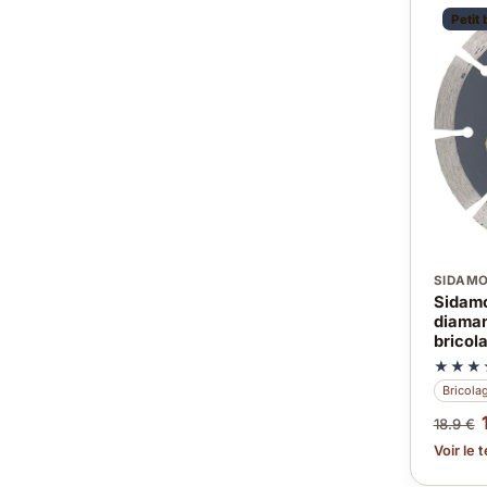
Petit
SIDAM
Sidamo
diaman
bricol
★★★
Bricola
18.9 €
Voir le 