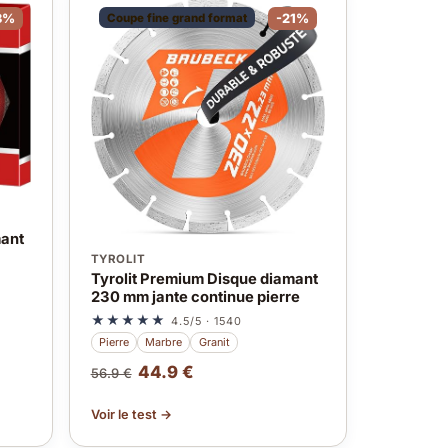
3%
Coupe fine grand format
-21%
mant
TYROLIT
Tyrolit Premium Disque diamant
230 mm jante continue pierre
★★★★★
4.5/5 · 1540
Pierre
Marbre
Granit
44.9 €
56.9 €
Voir le test →