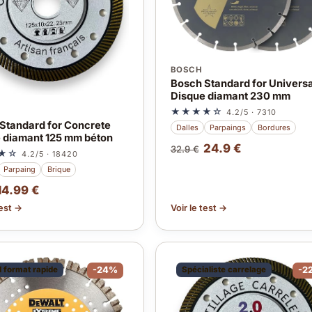
BOSCH
Bosch Standard for Universa
Disque diamant 230 mm
★★★★☆
4.2/5 · 7310
Standard for Concrete
Dalles
Parpaings
Bordures
 diamant 125 mm béton
24.9 €
32.9 €
★☆
4.2/5 · 18420
Parpaing
Brique
14.99 €
test →
Voir le test →
 format rapide
-24%
Spécialiste carrelage
-2