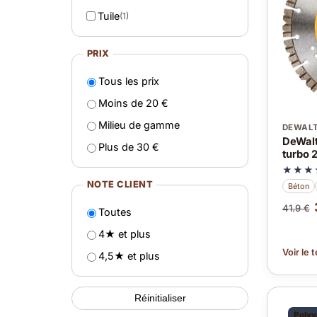
Tuile
(1)
PRIX
Tous les prix
Moins de 20 €
Milieu de gamme
DEWAL
DeWalt
Plus de 30 €
turbo 
★★★
NOTE CLIENT
Béton
41.9 €
Toutes
4★ et plus
Voir le 
4,5★ et plus
Réinitialiser
Polyv