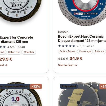
BOSCH
Bosch Expert HardCeramic
Expert for Concrete
Disque diamant 125 mm jant
 diamant 125 mm
★★★★★
4.5/5 · 4870
★★
4.5/5 · 9640
Grès cérame
Carrelage
Faïence
armé
Béton dur
Chantier
34.9 €
44.9 €
29.9 €
test →
Voir le test →
ur rapport qualité-prix
-32%
Polyvalent
-2