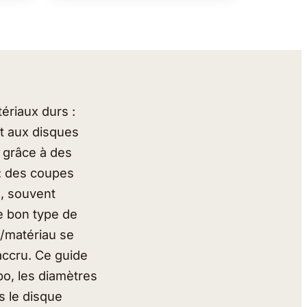
ériaux durs :
nt aux disques
e grâce à des
 : des coupes
e, souvent
le bon type de
e/matériau se
accru. Ce guide
bo, les diamètres
s le disque