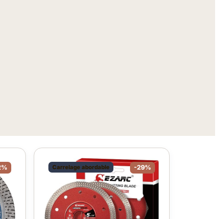
2%
Carrelage abordable
-29%