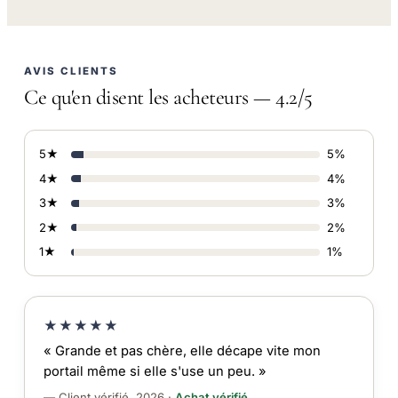
AVIS CLIENTS
Ce qu'en disent les acheteurs — 4.2/5
5★
5%
4★
4%
3★
3%
2★
2%
1★
1%
★★★★★
« Grande et pas chère, elle décape vite mon
portail même si elle s'use un peu. »
— Client vérifié, 2026 ·
Achat vérifié