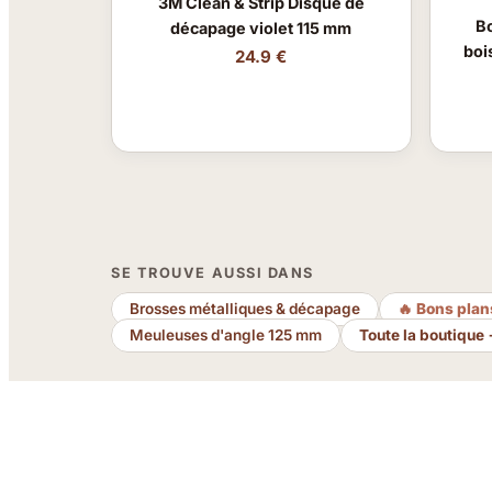
3M Clean & Strip Disque de
B
décapage violet 115 mm
boi
24.9 €
SE TROUVE AUSSI DANS
Brosses métalliques & décapage
🔥 Bons plan
Meuleuses d'angle 125 mm
Toute la boutique