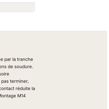
ue par la tranche
rdons de soudure.
soire
 pas terminer,
ontact réduite la
 Montage M14