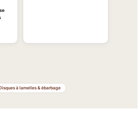
se
s
Disques à lamelles & ébarbage