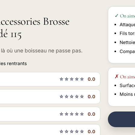
✓ On aim
ccessories Brosse
Attaque
dé 115
Fils to
Nettoi
e là où une boisseau ne passe pas.
Compat
les rentrants
✗ On aim
☆☆☆☆☆
0.0
Surfac
Moins 
☆☆☆☆☆
0.0
☆☆☆☆☆
0.0
☆☆☆☆☆
0.0