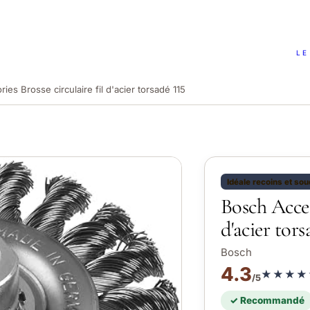
LE
es Brosse circulaire fil d'acier torsadé 115
Idéale recoins et so
Bosch Acces
d'acier tors
Bosch
4.3
★★★★
/5
✓ Recommandé