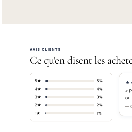
AVIS CLIENTS
Ce qu'en disent les achet
5★
5%
★
4★
4%
« P
3★
3%
où 
2★
2%
— C
1★
1%