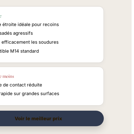
e
 étroite idéale pour recoins
rsadés agressifs
e efficacement les soudures
ible M14 standard
e moins
e de contact réduite
rapide sur grandes surfaces
Voir le meilleur prix