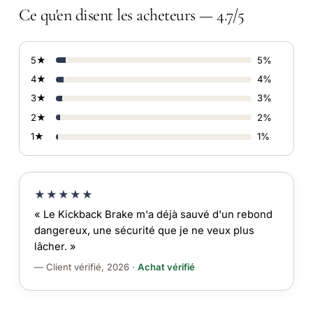
Ce qu'en disent les acheteurs — 4.7/5
5★
5%
4★
4%
3★
3%
2★
2%
1★
1%
★★★★★
« Le Kickback Brake m'a déjà sauvé d'un rebond
dangereux, une sécurité que je ne veux plus
lâcher. »
— Client vérifié, 2026 ·
Achat vérifié