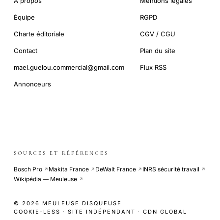
À propos
Mentions légales
Équipe
RGPD
Charte éditoriale
CGV / CGU
Contact
Plan du site
mael.guelou.commercial@gmail.com
Flux RSS
Annonceurs
SOURCES ET RÉFÉRENCES
Bosch Pro
Makita France
DeWalt France
INRS sécurité travail
↗
↗
↗
↗
Wikipédia — Meuleuse
↗
© 2026 MEULEUSE DISQUEUSE
COOKIE-LESS · SITE INDÉPENDANT · CDN GLOBAL