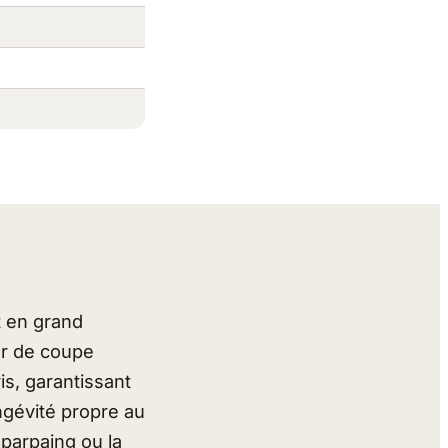
t en grand
r de coupe
s, garantissant
ngévité propre au
 parpaing ou la