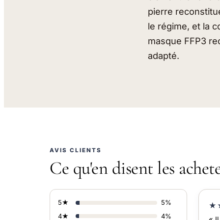
pierre reconstit
le régime, et la
masque FFP3 reco
adapté.
AVIS CLIENTS
Ce qu'en disent les achet
5★
5%
★
4★
4%
« I