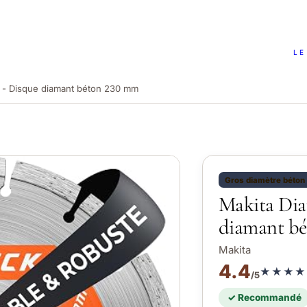
LE
 - Disque diamant béton 230 mm
Gros diamètre béton
Makita Dia
diamant b
Makita
4.4
★★★★
/5
✓ Recommandé