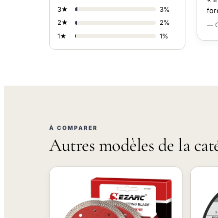
3★
3%
for
2★
2%
— C
1★
1%
À COMPARER
Autres modèles de la cat