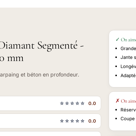
✓ On aim
a Diamant Segmenté -
Grande
30 mm
Jante 
Longév
arpaing et béton en profondeur.
Adapté
✗ On aim
☆☆☆☆☆
0.0
Réserv
Coupe 
☆☆☆☆☆
0.0