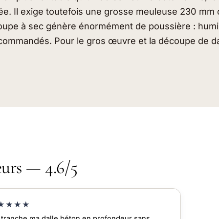
uée. Il exige toutefois une grosse meuleuse 230 mm 
 coupe à sec génère énormément de poussière : humid
mmandés. Pour le gros œuvre et la découpe de dalle,
eurs — 4.6/5
★★★★
l tranche ma dalle béton en profondeur sans