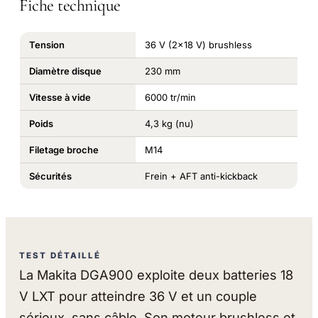
Fiche technique
Tension
36 V (2x18 V) brushless
Diamètre disque
230 mm
Vitesse à vide
6000 tr/min
Poids
4,3 kg (nu)
Filetage broche
M14
Sécurités
Frein + AFT anti-kickback
TEST DÉTAILLÉ
La Makita DGA900 exploite deux batteries 18
V LXT pour atteindre 36 V et un couple
sérieux, sans câble. Son moteur brushless et