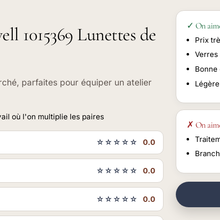
✓ On aim
ell 1015369 Lunettes de
Prix tr
Verres 
Bonne 
rché, parfaites pour équiper un atelier
Légères
l où l'on multiplie les paires
✗ On aim
Traite
☆☆☆☆☆
0.0
Branch
☆☆☆☆☆
0.0
☆☆☆☆☆
0.0