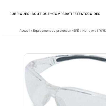
RUBRIQUES
BOUTIQUE
COMPARATIFS
TESTS
GUIDES
Accueil
›
Équipement de protection (EPI)
›
Honeywell 1015