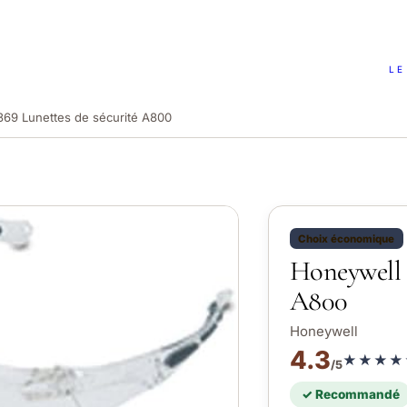
LE
369 Lunettes de sécurité A800
Choix économique
Honeywell 1
A800
Honeywell
4.3
★★★★
/5
✓ Recommandé