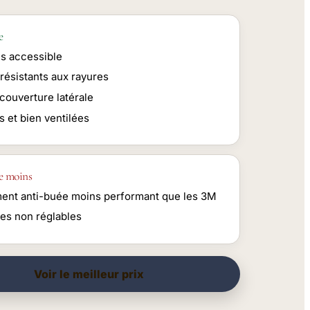
e
ès accessible
résistants aux rayures
couverture latérale
 et bien ventilées
e moins
ment anti-buée moins performant que les 3M
es non réglables
Voir le meilleur prix