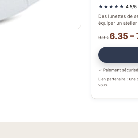
★★★★★
4.5/5 
Des lunettes de sé
équiper un atelie
6.35 – 
9.9 €
✓ Paiement sécuris
Lien partenaire : une
vous.