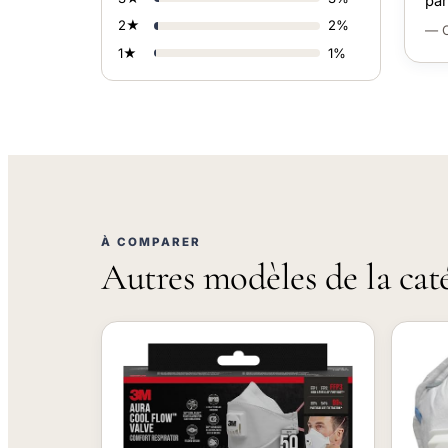
par
2★
2%
— C
1★
1%
À COMPARER
Autres modèles de la cat