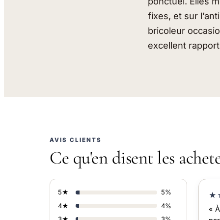
ponctuel. Elles m
fixes, et sur l’
bricoleur occasio
excellent rapport
AVIS CLIENTS
Ce qu'en disent les achet
5★
5%
★
4★
4%
« À
3★
3%