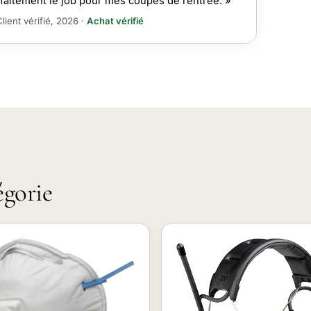
faitement le job pour mes coupes de rentrée. »
lient vérifié, 2026 ·
Achat vérifié
égorie