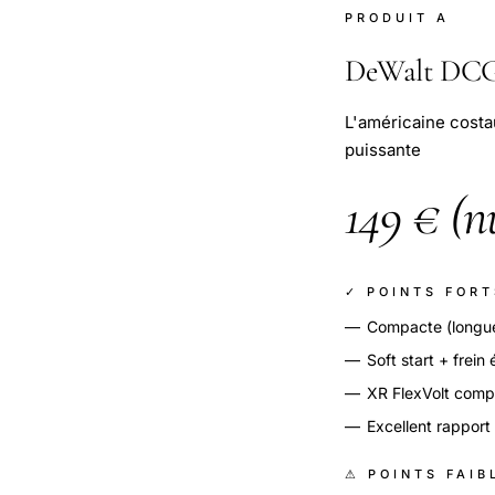
PRODUIT A
DeWalt DC
L'américaine cost
puissante
149 € (n
✓ POINTS FORT
—
Compacte (longue
—
Soft start + frein
—
XR FlexVolt comp
—
Excellent rapport
⚠ POINTS FAIB