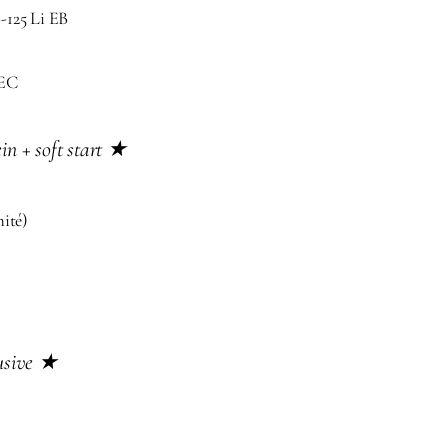
-125 Li EB
TEC
in + soft start ★
mité)
lusive ★