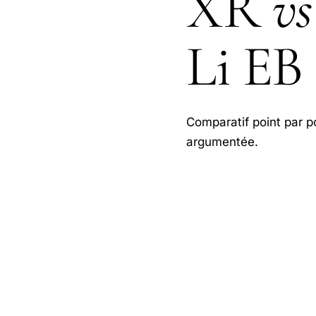
XR
vs
Li EB
Comparatif point par po
argumentée.