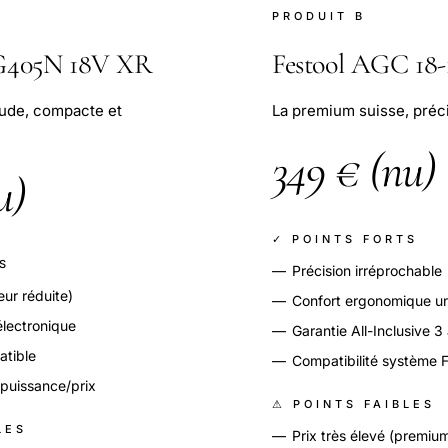
PRODUIT B
G405N 18V XR
Festool AGC 18-
aude, compacte et
La premium suisse, préci
349 € (nu)
u)
✓ POINTS FORTS
S
—
Précision irréprochable
ur réduite)
—
Confort ergonomique u
 électronique
—
Garantie All-Inclusive 3
atible
—
Compatibilité système F
 puissance/prix
⚠ POINTS FAIBLES
LES
—
Prix très élevé (premiu