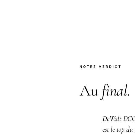
NOTRE VERDICT
Au
final
.
DeWalt DCG40
est le top du