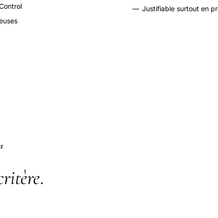
Control
—
Justifiable surtout en p
reuses
IF
critère
.