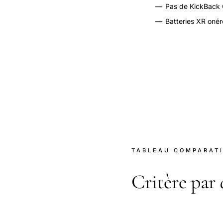
—
Pas de KickBack 
—
Batteries XR oné
TABLEAU COMPARAT
Critère par