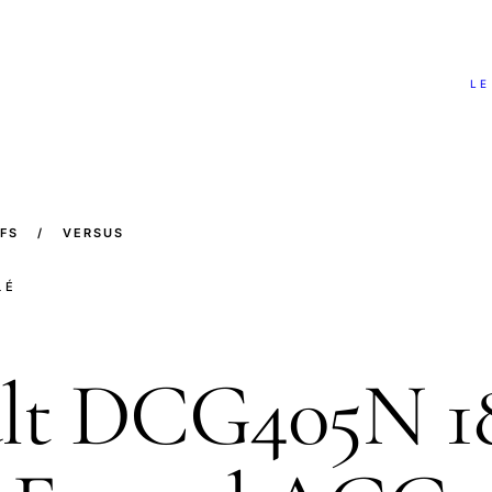
LE
FS
/
VERSUS
LÉ
lt DCG405N 1