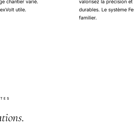
e chantier varié.
valorisez la précision et
exVolt utile.
durables. Le système Fe
familier.
NTES
ations
.