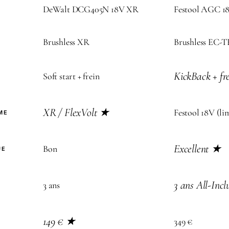
DeWalt DCG405N 18V XR
Festool AGC 18
Brushless XR
Brushless EC-
KickBack + fre
Soft start + frein
XR / FlexVolt ★
Festool 18V (li
ME
Excellent ★
Bon
UE
3 ans All-Inc
3 ans
149 € ★
349 €